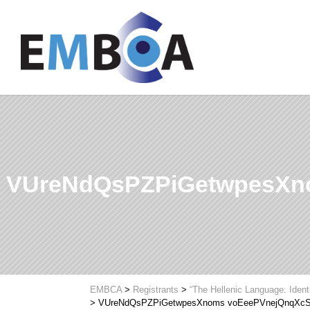
VUreNdQsPZPiGetwpesX
EMBCA
>
Registrants
>
“The Hellenic Language: Ident
>
VUreNdQsPZPiGetwpesXnoms voEeePVnejQnqX