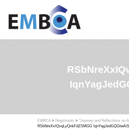
RSbNreXxIQ
IqnYagJed
EMBCA
>
Registrants
>
“Journey and Reflections on A
RSbNreXxIQvqLyQnkFdZSMGG IqnYagJedGQGtwA